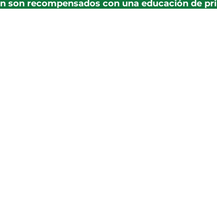
n son recompensados con una educación de pri
a Madre es una realidad que ha cambiado la vid
 Con el apoyo de donadores y aliados estratég
llevando esperanza a más familias.
Nuestros valores
Transparencia
Excelencia
Manejamos cada
Brindamos
recurso con
oportunidades
resposabilidad.
educativas de alto