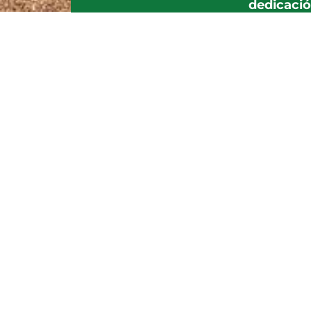
dedicació
Hoy, Fundación Senda Marí
Ciudad Obregón y Navojoa.
Compromiso
Trabajamos con pasión
para cambiar vidas.