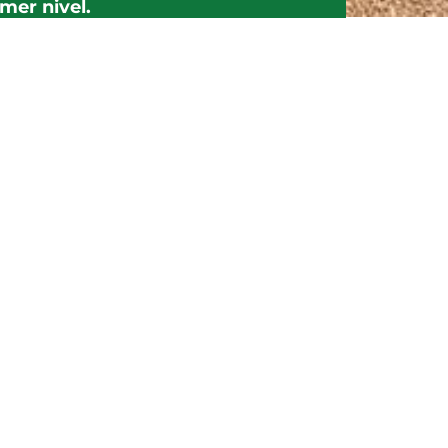
mer nivel.
a de muchos estudiantes en
icos, seguimos creciendo y
Solidaridad
Creemos en el poder
de la comunidad para
transformar el futuro.