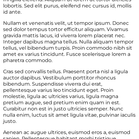
lobortis. Sed elit purus, eleifend nec cursus id, mollis
id ante.
Nullam et venenatis velit, ut tempor ipsum. Donec
sed dolor tempus tortor efficitur aliquam. Vivamus
gravida mattis lacus, id viverra lorem placerat nec.
Integer dapibus magna tellus. Nulla aliquam tempor
tellus, vel bibendum turpis. Proin commodo nibh sit
amet ex varius tincidunt. Fusce scelerisque lorem a
pharetra commodo.
Cras sed convallis tellus. Praesent porta nisl a ligula
auctor dapibus. Vestibulum porttitor rhoncus
bibendum. Suspendisse viverra dui erat,
pellentesque varius leo tincidunt eget. Proin
molestie, ligula ac ultricies varius, ligula magna
pretium augue, sed pretium enim quam in est.
Curabitur non est in justo ultricies semper. Nunc
nulla enim, luctus sit amet ligula vitae, pulvinar iaculis
justo.
Aenean ac augue ultrices, euismod eros a, euismod
sapien. Pellentesque habitant morbi tristique