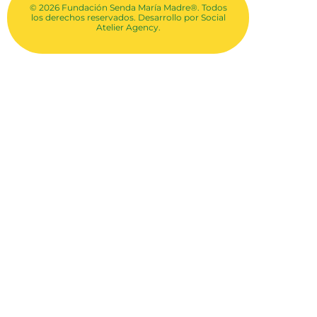
© 2026 Fundación Senda María Madre®. Todos
los derechos reservados. Desarrollo por
Social
Atelier Agency.